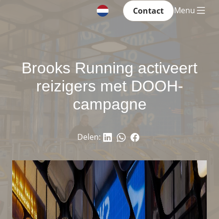
Menu
Contact
Brooks Running activeert
reizigers met DOOH-
campagne
Delen: