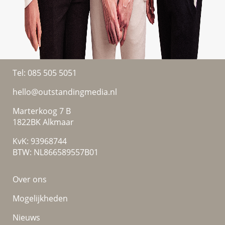
Tel:
085 505 5051
hello@outstandingmedia.nl
Marterkoog 7 B
1822BK Alkmaar
KvK: 93968744
BTW: NL866589557B01
Over ons
Mogelijkheden
Nieuws