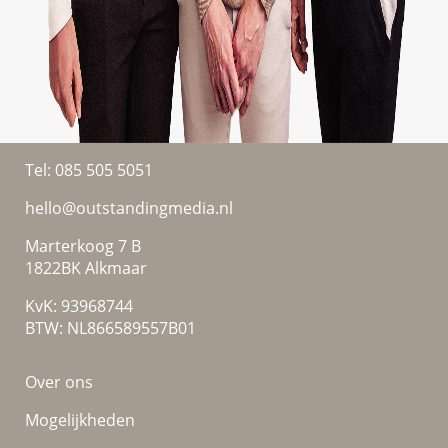
Tel:
085 505 5051
hello@outstandingmedia.nl
Marterkoog 7 B
1822BK Alkmaar
KvK: 93968744
BTW: NL866589557B01
Over ons
Mogelijkheden