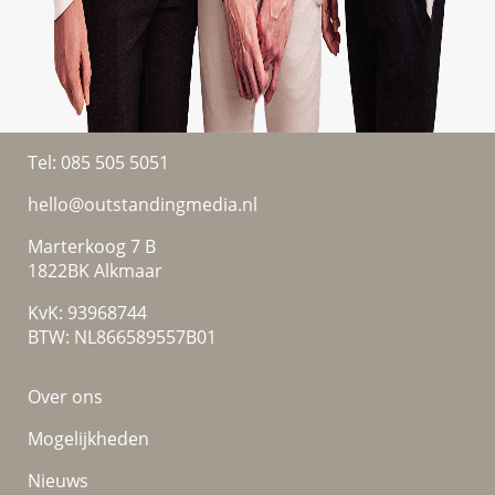
Tel:
085 505 5051
hello@outstandingmedia.nl
Marterkoog 7 B
1822BK Alkmaar
KvK: 93968744
BTW: NL866589557B01
Over ons
Mogelijkheden
Nieuws