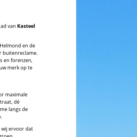
stad van
Kasteel
l Helmond en de
r buitenreclame.
s en forenzen,
ouw merk op te
oor maximale
traat, dé
ame langs de
.
wij ervoor dat
lgroep