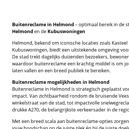
Buitenreclame in Helmond
– optimaal bereik in de 
Helmond
en de
Kubuswoningen
Helmond, bekend om iconische locaties zoals Kastee
Kubuswoningen, biedt een uitstekende omgeving voo
De stad trekt dagelijks duizenden bezoekers, bewoner
waardoor buitenreclame een krachtig middel is om j
laten vallen en een breed publiek te bereiken.
Buitenreclame mogelijkheden in Helmond
Buitenreclame in Helmond is strategisch geplaatst v
impact. Van zichtbaarheid rondom de bruisende Vees
winkelstraat van de stad, tot impactvolle snelwegrecl
drukke A270, de belangrijkste verkeersader in de regio
Met een breed scala aan buitenreclame-opties zorgen 
jouw boodschap op de juiste plek én bij de juiste doe